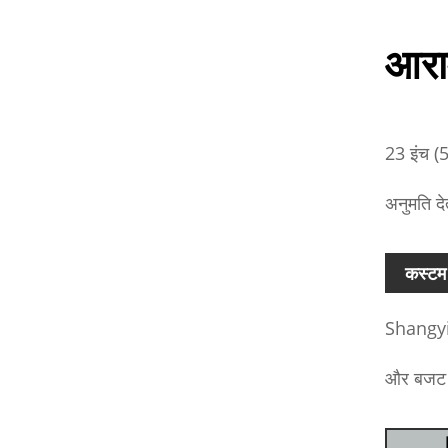
आरा
23 इंच (5
अनुमति दे
कस्टम 
Shangyi प
और बजट पर