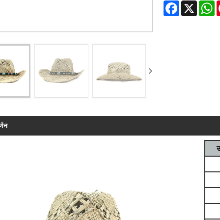
Facebook
X
W
र्णन
उ