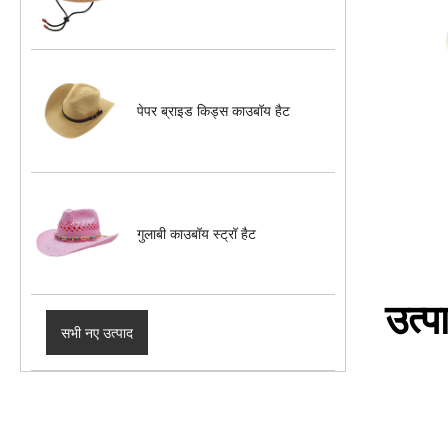
पेपर ब्राइड किड्स काउबॉय हैट
गुलाबी काउबॉय स्ट्रॉ हैट
उत्प
सभी नए उत्पाद