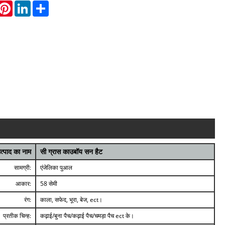
hatsApp
Pinterest
LinkedIn
Share
त्पाद का नाम
सी ग्रास काउबॉय सन हैट
सामग्री:
एंजेलिका पुआल
आकार:
58 सेमी
रंग:
काला, सफेद, भूरा, बेज, ect।
प्रतीक चिन्ह:
कढ़ाई/बुना पैच/कढ़ाई पैच/चमड़ा पैच ect के।