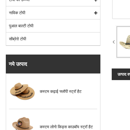
नाविक टोपी
पुआल बाल्टी टोपी
सोंब्रेरो टोपी
नये उत्पाद
उत्पाद व
कस्टम कढ़ाई फ्लॉपी स्ट्रॉ हैट
कस्टम लोगो किड्स काउबॉय स्ट्रॉ हैट