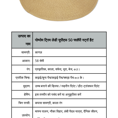
उत्पाद का
पोम्पोम ट्रिम लेडी यूपीएफ 50 फ्लॉपी स्ट्रॉ हैट
नाम
सामग्री:
कागज़
आकार:
58 सेमी
रंग:
प्राकृतिक, काला, सफेद, भूरा, बेज, ect।
प्रतीक चिन्ह:
कढ़ाई/बुना पैच/कढ़ाई पैच/चमड़ा पैच ect के।
मुद्रण:
उच्च बनाने की क्रिया / स्क्रीन प्रिंट / हीट-ट्रांसफर प्रिंट
हेमिंग:
इस तस्वीर को पसंद करें या अनुकूलित करें
चिन रस्सी:
कपास सामग्री, काला रंग
मत्स्य पालन, नौका विहार, लंबी पैदल यात्रा, दैनिक जीवन,
उपयोग: