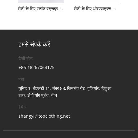
लेडी के लिए स्टॉक स्ट्राइप फ्लॉपी सन हैट में
लेडी के लिए ओवरसाइज़्ड ब्रिम ब्लैंक फ्लॉपी सन हैट
हमसे संपर्क करें
टेलीफोन
+86-18267064175
पता
यूनिट 1, बीएलडी 11, नंबर 88, जिनचेंग रोड, पुजियांग, जिंहुआ
शहर, झेजियांग प्रांत, चीन
ईमेल
shangyi@topclothing.net