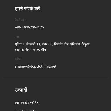
हमसे संपर्क करें
टेलीफोन
+86-18267064175
पता
यूनिट 1, बीएलडी 11, नंबर 88, जिनचेंग रोड, पुजियांग, जिंहुआ
शहर, झेजियांग प्रांत, चीन
ईमेल
shangyi@topclothing.net
उत्पादों
लाइफगार्ड स्ट्रॉ हैट