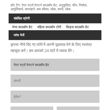
हॉट टैग: पेपर स्ट्रॉ वेस्टर्न काउबॉय हैट, अनुकूलित, चीन, निर्माता,
आपूर्तिकर्ता, कारखाने, कम कीमत, थोक, सस्ते, थोक
संबंधित श्रेणी
मेन्स काउबॉय हैट
महिला काउबॉय टोपी
किड्स काउबॉय हैट
जांच भेजें
कृपया नीचे दिए गए फॉर्म में अपनी पूछताछ देने के लिए स्वतंत्र
महसूस करें। हम आपको 24 घंटों में जवाब देंगे।