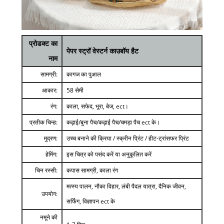
प्रोडक्ट का
पेपर स्ट्रॉ वेस्टर्न काउबॉय हैट
नाम
सामग्री:
कागज का पुआल
आकार:
58 सेमी
रंग:
काला, सफेद, भूरा, बेज, ect।
प्रतीक चिन्ह:
कढ़ाई/बुना पैच/कढ़ाई पैच/चमड़ा पैच ect के।
मुद्रण:
उच्च बनाने की क्रिया / स्क्रीन प्रिंट / हीट-ट्रांसफर प्रिंट
हेमिंग:
इस चित्र को पसंद करें या अनुकूलित करें
चिन रस्सी:
कपास सामग्री, काला रंग
मत्स्य पालन, नौका विहार, लंबी पैदल यात्रा, दैनिक जीवन,
उपयोग:
सर्फिंग, विज्ञापन ect के
नमूने की