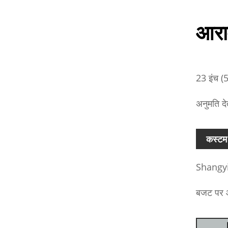
आरा
23 इंच (5
अनुमति दे
कस्टम 
Shangyi ग
बजट पर आप