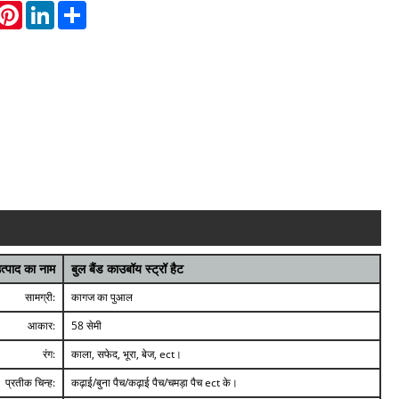
hatsApp
Pinterest
LinkedIn
Share
त्पाद का नाम
बुल बैंड काउबॉय स्ट्रॉ हैट
सामग्री:
कागज का पुआल
आकार:
58 सेमी
रंग:
काला, सफेद, भूरा, बेज, ect।
प्रतीक चिन्ह:
कढ़ाई/बुना पैच/कढ़ाई पैच/चमड़ा पैच ect के।