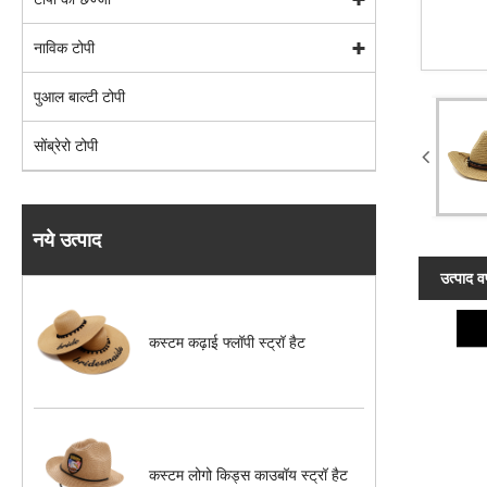
नाविक टोपी
पुआल बाल्टी टोपी
सोंब्रेरो टोपी
नये उत्पाद
उत्पाद व
कस्टम कढ़ाई फ्लॉपी स्ट्रॉ हैट
कस्टम लोगो किड्स काउबॉय स्ट्रॉ हैट