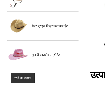
पेपर ब्राइड किड्स काउबॉय हैट
गुलाबी काउबॉय स्ट्रॉ हैट
उत्प
सभी नए उत्पाद