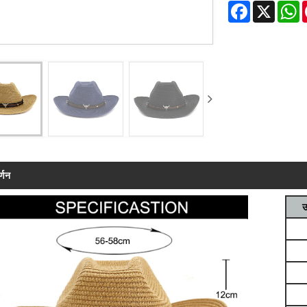
Facebook
X
W
र्णन
उ