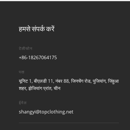
हमसे संपर्क करें
टेलीफोन
+86-18267064175
पता
यूनिट 1, बीएलडी 11, नंबर 88, जिनचेंग रोड, पुजियांग, जिंहुआ
शहर, झेजियांग प्रांत, चीन
ईमेल
shangyi@topclothing.net