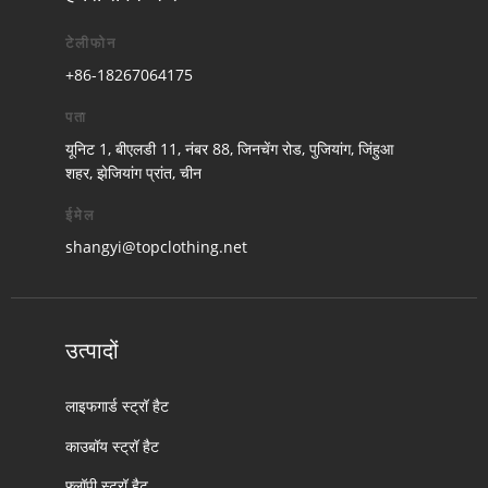
टेलीफोन
+86-18267064175
पता
यूनिट 1, बीएलडी 11, नंबर 88, जिनचेंग रोड, पुजियांग, जिंहुआ
शहर, झेजियांग प्रांत, चीन
ईमेल
shangyi@topclothing.net
उत्पादों
लाइफगार्ड स्ट्रॉ हैट
काउबॉय स्ट्रॉ हैट
फ्लॉपी स्ट्रॉ हैट