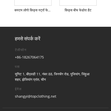
कस्टम लोगो किड्स स्ट्रॉ फेडोरा हैट
किड्स बीच फेडोरा हैट
हमसे संपर्क करें
टेलीफोन
+86-18267064175
पता
यूनिट 1, बीएलडी 11, नंबर 88, जिनचेंग रोड, पुजियांग, जिंहुआ
शहर, झेजियांग प्रांत, चीन
ईमेल
shangyi@topclothing.net