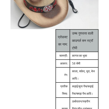
उच्च गुणवत्ता वाली
प्रोडक्ट
काउगर्ल सन स्ट्रॉ
का नाम:
टोपी
सामग्री:
कागज का भूसा
आकार:
58 सेमी
काला, सफ़ेद, भूरा, बेज
रंग:
आदि।
प्रतीक
कढ़ाई/बुना पैच/कढ़ाई
चिन्ह:
पैच/चमड़ा पैच आदि।
उर्ध्वपातन/स्क्रीन
मुद्रण
प्रिंट/हीट-ट्रांसफर