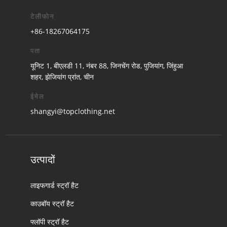
टेलीफोन
+86-18267064175
पता
यूनिट 1, बीएलडी 11, नंबर 88, जिनचेंग रोड, पुजियांग, जिंहुआ
शहर, झेजियांग प्रांत, चीन
ईमेल
shangyi@topclothing.net
उत्पादों
लाइफगार्ड स्ट्रॉ हैट
काउबॉय स्ट्रॉ हैट
फ्लॉपी स्ट्रॉ हैट