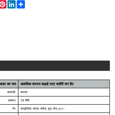
hatsApp
Pinterest
LinkedIn
Share
ोडक्ट का नाम
क्लासिक कस्टम कढ़ाई पत्र फ्लॉपी सन हैट
सामग्री:
कागज़
आकार:
58 सेमी
रंग:
प्राकृतिक, काला, सफेद, भूरा, बेज, ect।