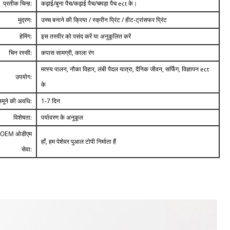
प्रतीक चिन्ह:
कढ़ाई/बुना पैच/कढ़ाई पैच/चमड़ा पैच ect के।
मुद्रण:
उच्च बनाने की क्रिया / स्क्रीन प्रिंट / हीट-ट्रांसफर प्रिंट
हेमिंग:
इस तस्वीर को पसंद करें या अनुकूलित करें
चिन रस्सी:
कपास सामग्री, काला रंग
मत्स्य पालन, नौका विहार, लंबी पैदल यात्रा, दैनिक जीवन, सर्फिंग, विज्ञापन ect
उपयोग:
के
नमूने की अवधि:
1-7 दिन
विशेषता:
पर्यावरण के अनुकूल
OEM ओडीएम
हाँ, हम पेशेवर पुआल टोपी निर्माता हैं
सेवा: