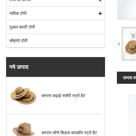
नाविक टोपी
पुआल बाल्टी टोपी
सोंब्रेरो टोपी
नये उत्पाद
उत्पाद व
कस्टम कढ़ाई फ्लॉपी स्ट्रॉ हैट
कस्टम लोगो किड्स काउबॉय स्ट्रॉ हैट