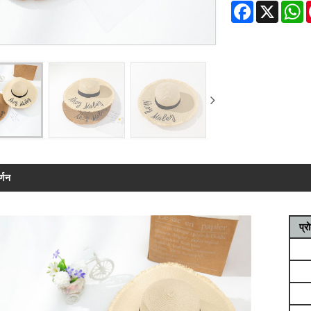
Facebook
X
W
र्णन
प्र