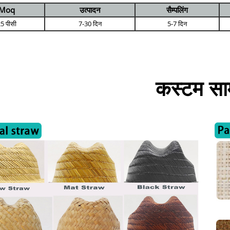
Moq
उत्पादन
सैम्पलिंग
5 पीसी
7-30 दिन
5-7 दिन
कस्टम साम