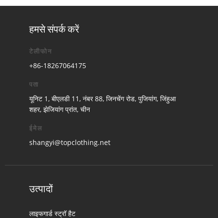
हमसे संपर्क करें
टेलीफोन
+86-18267064175
पता
यूनिट 1, बीएलडी 11, नंबर 88, जिनचेंग रोड, पुजियांग, जिंहुआ
शहर, झेजियांग प्रांत, चीन
ईमेल
shangyi@topclothing.net
उत्पादों
लाइफगार्ड स्ट्रॉ हैट